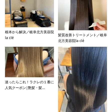
根本から解決／岐阜北方美容院
髪質改善トリートメント／岐阜
la clé
北方美容院la clé
迷ったらこれ！ラクレの１番に
人気クーポン|艶髪・髪...