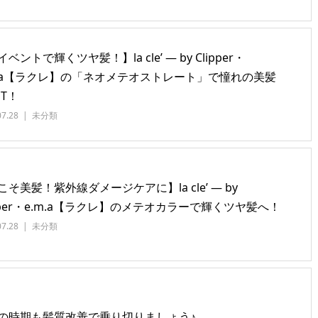
ベントで輝くツヤ髪！】la cle’ ― by Clipper・
m.a【ラクレ】の「ネオメテオストレート」で憧れの美髪
ET！
07.28
未分類
こそ美髪！紫外線ダメージケアに】la cle’ ― by
ipper・e.m.a【ラクレ】のメテオカラーで輝くツヤ髪へ！
07.28
未分類
の時期も髪質改善で乗り切りましょう♪