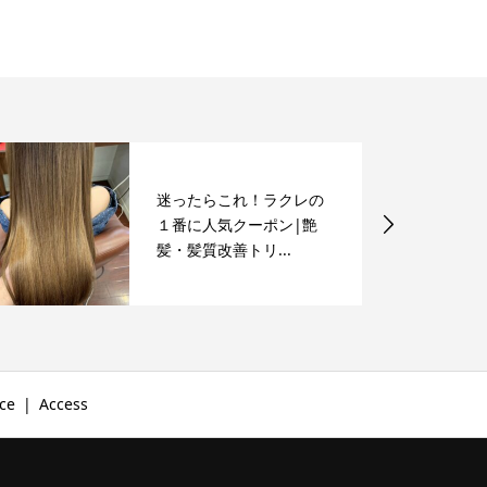
迷ったらこれ！ラクレの
１番に人気クーポン|艶
髪・髪質改善トリ...
ce
Access