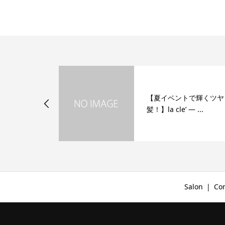
けない髪質改
【夏イベントで輝くツヤ
きる効果と
髪！】la cle’ ― ...
Salon
Co