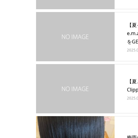
【夏イ
e.
をG
2025.
【夏
Cl
2025.
梅雨