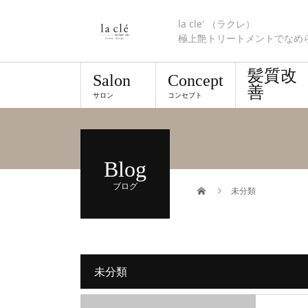
la cle' （ラクレ）
極上艶トリートメントでなめ
髪質改
Salon
Concept
善
サロン
コンセプト
Blog
ブログ
未分類
未分類