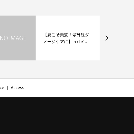
【夏こそ美髪！紫外線ダ
メージケアに】la cle’...
ce
Access