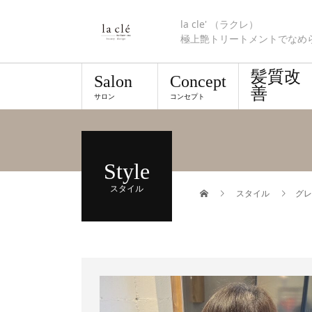
la cle' （ラクレ）
極上艶トリートメントでなめ
髪質改
Salon
Concept
善
サロン
コンセプト
Style
スタイル
スタイル
グレ