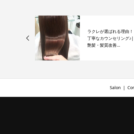
ラクレが選ばれる理由！
リートメント
丁寧なカウンセリング♪|
院la clé
艶髪・髪質改善...
Salon
Co