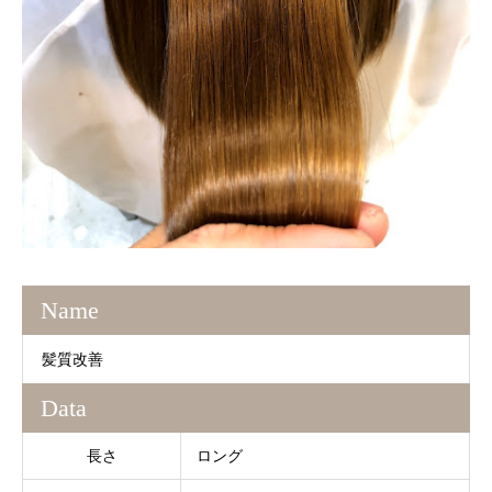
Name
髪質改善
Data
長さ
ロング