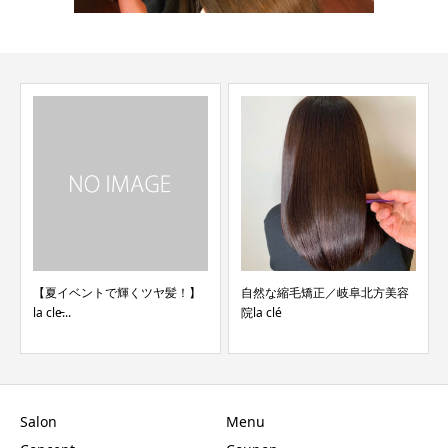
【夏イベントで輝くツヤ髪！】
自然な縮毛矯正／岐阜北方美容
la cle̵...
院la clé
Salon
Menu